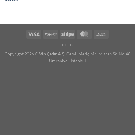
BLOG
Copyright 2026 ©
Vip Çadır A.Ş.
Cemil Meriç Mh. Mızrap Sk. No:48
Ümraniye - İstanbul