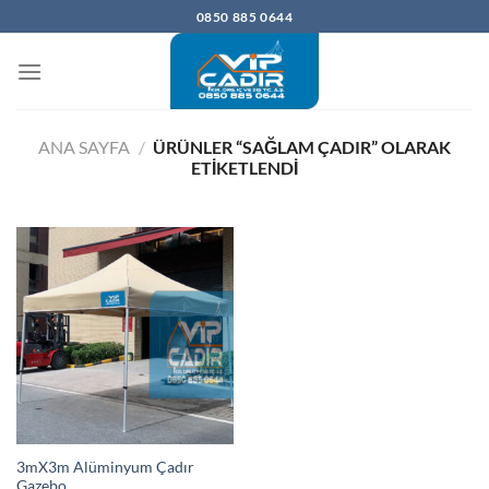
İçeriğe
0850 885 0644
atla
ANA SAYFA
/
ÜRÜNLER “SAĞLAM ÇADIR” OLARAK
ETIKETLENDI
3mX3m Alüminyum Çadır
Gazebo